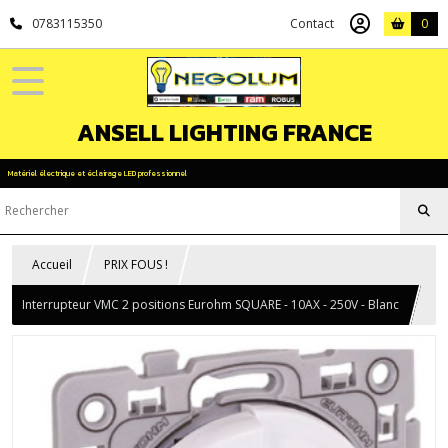
0783115350
Contact
0
ANSELL LIGHTING FRANCE
Matériel électrique et éclairage LED professionnel
Accueil
PRIX FOUS !
Interrupteur VMC 2 positions Eurohm SQUARE - 10AX - 250V - Blanc