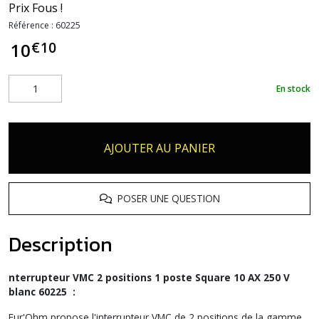
Prix Fous !
Référence :
60225
€
10
10
En stock
AJOUTER AU PANIER
POSER UNE QUESTION
Description
nterrupteur VMC 2 positions 1 poste Square 10 AX 250 V
blanc 60225 :
Eur'Ohm propose l'interrupteur VMC de 2 positions de la gamme