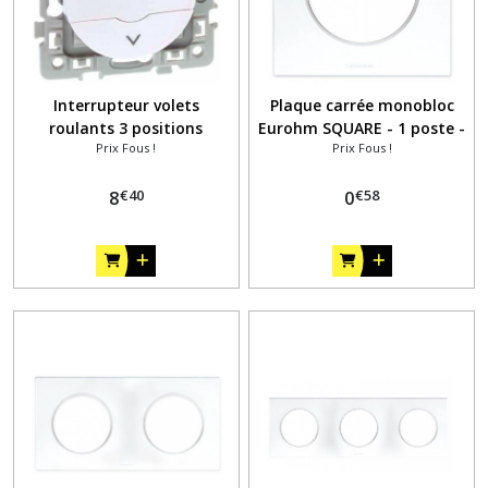
Interrupteur volets
Plaque carrée monobloc
roulants 3 positions
Eurohm SQUARE - 1 poste -
Prix Fous !
Prix Fous !
Eurohm SQUARE - 6AX -
Blanc
250V - Blanc
€
40
€
58
8
0