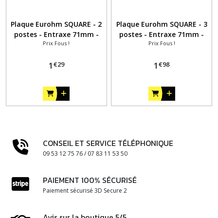
Plaque Eurohm SQUARE - 2
Plaque Eurohm SQUARE - 3
postes - Entraxe 71mm -
postes - Entraxe 71mm -
Prix Fous !
Prix Fous !
Blanc
Blanc
€
29
€
98
1
1
CONSEIL ET SERVICE TÉLÉPHONIQUE
09 53 12 75 76 / 07 83 11 53 50
PAIEMENT 100% SÉCURISÉ
Paiement sécurisé 3D Secure 2
Avis sur la boutique 5/5