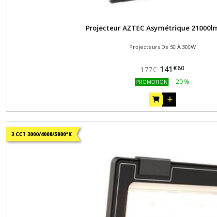
Projecteur AZTEC Asymétrique 21000l
Projecteurs De 50 À 300W
€
60
141
177
€
-
20
%
PROMOTION
3 CCT 3000/4000/5000°K