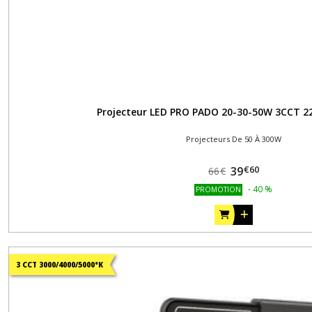
Projecteur LED PRO PADO 20-30-50W 3CCT 2
Projecteurs De 50 À 300W
€
60
39
66
€
-
40
%
PROMOTION
3 CCT 3000/4000/5000°K