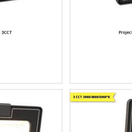
m 3CCT
Proje
3 CCT 3000/4000/5000°K