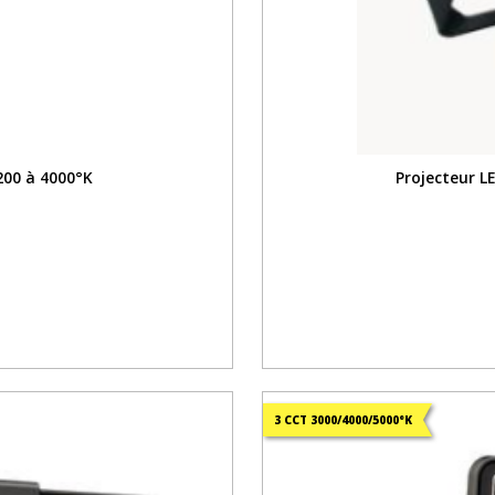
200 à 4000°K
Projecteur 
3 CCT 3000/4000/5000°K