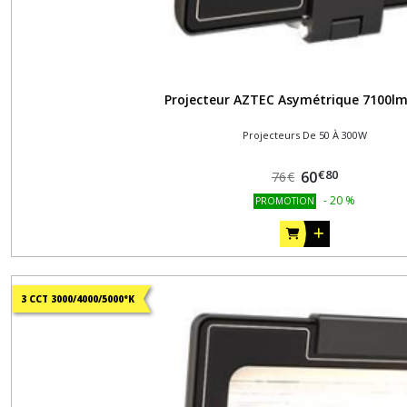
Projecteur AZTEC Asymétrique 7100l
Projecteurs De 50 À 300W
€
80
60
76
€
-
20
%
PROMOTION
3 CCT 3000/4000/5000°K