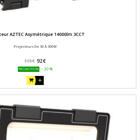
cteur AZTEC Asymétrique 14000lm 3CCT
Projecteurs De 50 À 300W
92
€
115
€
-
20
%
PROMOTION