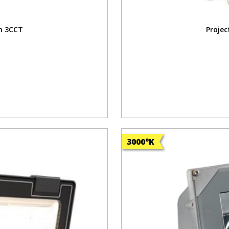
m 3CCT
Proje
3000°K