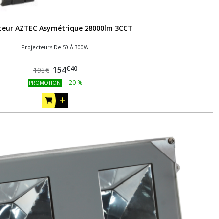
cteur AZTEC Asymétrique 28000lm 3CCT
Projecteurs De 50 À 300W
€
40
154
193
€
-
20
%
PROMOTION