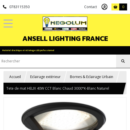
0783115350
Contact
0
ANSELL LIGHTING FRANCE
Matériel électrique et éclairage LED professionnel
Accueil
Eclairage extérieur
Bornes & Eclairage Urbain
Tete de mat HELIX 40W CCT Blanc Chaud 3000°K-Blanc Naturel
4000°K