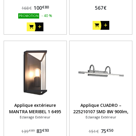
€
80
100
567
€
168
€
-
40
%
PROMOTION
Applique extérieure
Applique CUADRO –
MANTRA MERIBEL 1 6495
225210107 SMD 8W 900lm,
Eclairage Extérieur
Eclairage Extérieur
3000K
€
93
€
50
83
75
€
89
139
151
€