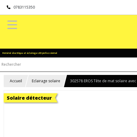
0783115350
Matériel électrique et éclairage LED professionnel
Accueil
Eclairage solaire
302578 EROS Tête de mat solaire avec 
Solaire détecteur