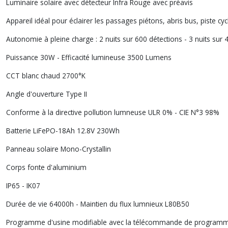
Luminaire solaire avec détecteur Infra Rouge avec préavis
Appareil idéal pour éclairer les passages piétons, abris bus, piste cy
Autonomie à pleine charge : 2 nuits sur 600 détections - 3 nuits sur 
Puissance 30W - Efficacité lumineuse 3500 Lumens
CCT blanc chaud 2700°K
Angle d'ouverture Type II
Conforme à la directive pollution lumneuse ULR 0% - CIE N°3 98%
Batterie LiFePO-18Ah 12.8V 230Wh
Panneau solaire Mono-Crystallin
Corps fonte d'aluminium
IP65 - IK07
Durée de vie 64000h - Maintien du flux lumnieux L80B50
Programme d'usine modifiable avec la télécommande de programma